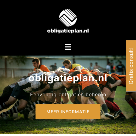
Spring
naar
inhoud
Toggle
Gratis consult!
menu
obligatieplan.nl
Eenvoudig obligaties beheren
MEER INFORMATIE
MEER INFORMATIE