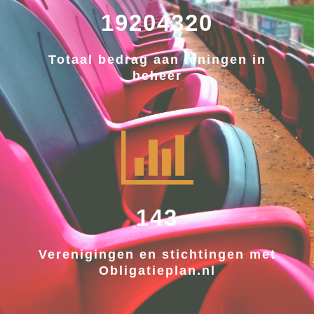
19204320
Totaal bedrag aan leningen in
beheer
143
Verenigingen en stichtingen met
Obligatieplan.nl