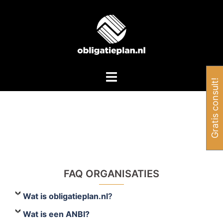
Spring
naar
inhoud
Toggle
Gratis consult!
menu
FAQ ORGANISATIES
Wat is obligatieplan.nl
?
Wat is een ANBI?